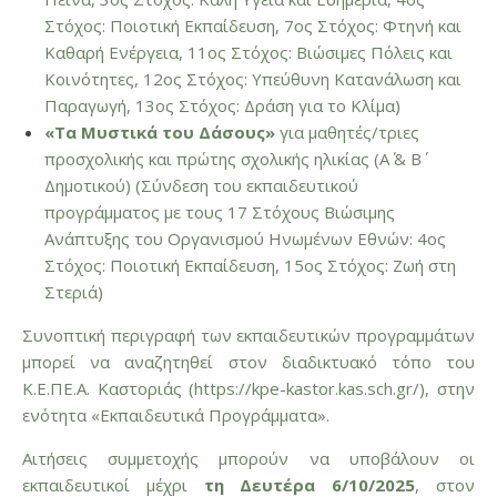
Στόχος: Ποιοτική Εκπαίδευση, 7ος Στόχος: Φτηνή και
Καθαρή Ενέργεια, 11ος Στόχος: Βιώσιμες Πόλεις και
Κοινότητες, 12ος Στόχος: Υπεύθυνη Κατανάλωση και
Παραγωγή, 13ος Στόχος: Δράση για το Κλίμα)
«Τα Μυστικά του Δάσους»
για μαθητές/τριες
προσχολικής και πρώτης σχολικής ηλικίας (Α΄ & Β΄
Δημοτικού) (Σύνδεση του εκπαιδευτικού
προγράμματος με τους 17 Στόχους Βιώσιμης
Ανάπτυξης του Οργανισμού Ηνωμένων Εθνών: 4ος
Στόχος: Ποιοτική Εκπαίδευση, 15ος Στόχος: Ζωή στη
Στεριά)
Συνοπτική περιγραφή των εκπαιδευτικών προγραμμάτων
μπορεί να αναζητηθεί στον διαδικτυακό τόπο του
Κ.Ε.ΠΕ.Α. Καστοριάς (
https://kpe-kastor.kas.sch.gr/
), στην
ενότητα «Εκπαιδευτικά Προγράμματα».
Αιτήσεις συμμετοχής μπορούν να υποβάλουν οι
εκπαιδευτικοί μέχρι
τη Δευτέρα 6/10/2025
, στον