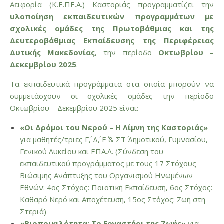
Αειφορία (Κ.Ε.ΠΕ.Α.) Καστοριάς προγραμματίζει την
υλοποίηση εκπαιδευτικών προγραμμάτων
με
σχολικές ομάδες της Πρωτοβάθμιας και της
Δευτεροβάθμιας Εκπαίδευσης της Περιφέρειας
Δυτικής Μακεδονίας
, την περίοδο
Οκτωβρίου –
Δεκεμβρίου 2025
.
Τα εκπαιδευτικά προγράμματα στα οποία μπορούν να
συμμετάσχουν οι σχολικές ομάδες την περίοδο
Οκτωβρίου – Δεκεμβρίου 2025 είναι:
«Οι Δρόμοι του Νερού – Η Λίμνη της Καστοριάς»
για μαθητές/τριες Γ΄, Δ΄, Ε΄ & ΣΤ΄ Δημοτικού, Γυμνασίου,
Γενικού Λυκείου και ΕΠΑ.Λ. (Σύνδεση του
εκπαιδευτικού προγράμματος με τους 17 Στόχους
Βιώσιμης Ανάπτυξης του Οργανισμού Ηνωμένων
Εθνών: 4ος Στόχος: Ποιοτική Εκπαίδευση, 6ος Στόχος:
Καθαρό Νερό και Αποχέτευση, 15ος Στόχος: Ζωή στη
Στεριά)
«Βιοποικιλότητα: Το Εργαστήρι της Ζωής»
για