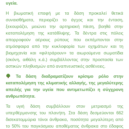
υγεία.
Η βιωματική επαφή με τα δάση προκαλεί θετικά
συναισθήματα, περιορίζει το άγχος και την ένταση,
ξεκουράζει, μειώνει την αρτηριακή πίεση, βοηθά στην
καταπολέμηση της κατάθλιψης. Τα δέντρα στις πόλεις
απορροφούν αέριους ρύπους που εκπέμπονται
στην
ατμόσφαιρα
από την κυκλοφορία των οχημάτων και τη
βιομηχανία και «φιλτράρουν» τα αιωρούμενα σωματίδια
(σκόνη, αιθάλη κ.ά.) συμβάλλοντας στην προστασία των
αστικών πληθυσμών από αναπνευστικές ασθένειες.
Τα δάση διαδραματίζουν κρίσιμο ρόλο στην
καταπολέμηση της κλιματικής αλλαγής, της μεγαλύτερης
απειλής για την υγεία που αντιμετωπίζει η σύγχρονη
ανθρωπότητα.
Τα υγιή δάση συμβάλλουν στον μετριασμό της
υπερθέρμανσης του πλανήτη. Στα δάση δεσμεύονται 662
δισεκατομμύρια τόνοι άνθρακα, ποσότητα μεγαλύτερη από
το 50% του παγκόσμιου αποθέματος άνθρακα στο έδαφος