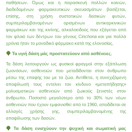
παθήσεων. Όμως και η παρασκευή πολλών κοινών,
διαδεδομένων φαρμακευτικών σκευασμάτων βασίζεται,
επίσης, στη χρήση συστατικών δασικών φυτών,
συμπεριλαμβανομένων ορισμένων αντικαρκινικών
φαρμάκων και της κινίνης, αλκαλοειδούς που εξάγεται από
τον φλοιό των δέντρων του γένους
Cinchona
και για πολλά
χρόνια ήταν το μοναδικό φάρμακο κατά της ελονοσίας.
Τα υγιή δάση μάς προστατεύουν από ασθένειες.
Τα δάση λειτουργούν ως φυσικοί φραγμοί στην εξάπλωση
ζωονόσων, ασθενειών που μεταδίδονται στον άνθρωπο
μέσω της επαφής του με τα ζώα. Αντίθετα, η συνεχιζόμενη
αποψίλωσή τους εντείνει τον κίνδυνο «μεταπήδησης»
μολυσματικών ασθενειών από ζωικούς ξενιστές στον
άνθρωπο. Ποσοστό μεγαλύτερο από το 30% των
νέων
ασθενειών που έχουν
εμφανισθεί
από το 1960, αποδίδεται σε
αλλαγές χρήσης γης, συμπεριλαμβανομένης της
αποψίλωσης των δασών.
Τα δάση ενισχύουν την ψυχική και σωματική μας