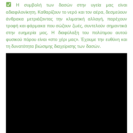
Η συμβολή των δασών στην υγεία μας είναι
αδιαφιλονίκητη. Καθαρίζουν το νερό και τον αέρα, δεσμεύουν
άνθρακα μετριάζοντας την κλιματική αλλαγή, παρέχουν
τροφή και φάρμακα που σώζουν ζωές, συντελούν σημαντικά
στην ευημερία μας. Η διαφύλαξη του πολύτιμου αυτού
φυσικού πόρου είναι «στο χέρι μας». Έχουμε την ευθύνη και
τη δυνατότητα βιώσιμης διαχείρισης των δασών.