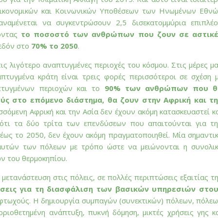
Οικονομικών και Κοινωνικών Υποθέσεων των Ηνωμένων Εθν
αναμένεται να συγκεντρώσουν 2,5 δισεκατομμύρια επιπλέ
νοντας
το ποσοστό των ανθρώπων που ζουν σε αστικέ
χεδόν στο
70% το 2050
.
ις λιγότερο αναπτυγμένες περιοχές του κόσμου. Στις μέρες μ
πτυγμένα κράτη είναι τρεις φορές περισσότεροι σε σχέση 
απτυγμένων περιοχών και το
90% των ανθρώπων που θ
ύς στο επόμενο διάστημα, θα ζουν στην Αφρική και τ
σόμενη Αφρική και την Ασία δεν έχουν ακόμη κατασκευαστεί κ
ότι τα δύο τρίτα των επενδύσεων που απαιτούνται για τ
ως το 2050, δεν έχουν ακόμη πραγματοποιηθεί. Μία σημαντι
 αυτών των πόλεων με τρόπο ώστε να μειώνονται η συνολι
ων του θερμοκηπίου.
μετανάστευση στις πόλεις, σε πολλές περιπτώσεις εξαιτίας τ
σεις για τη διασφάλιση των βασικών υπηρεσιών στου
ς φτωχούς. Η δημιουργία συμπαγών (συνεκτικών) πόλεων, πόλε
ριοθετημένη ανάπτυξη, πυκνή δόμηση, μικτές χρήσεις γης κ