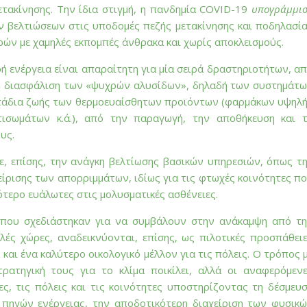
ετακίνησης. Την ίδια στιγμή, η πανδημία COVID-19
υπογράμμι
ών βελτιώσεων στις υποδομές πεζής μετακίνησης και ποδηλασί
ών με χαμηλές εκπομπές άνθρακα και χωρίς αποκλεισμούς.
ή ενέργεια είναι απαραίτητη για μία σειρά δραστηριοτήτων, α
 τη διασφάλιση των «ψυχρών αλυσίδων», δηλαδή των συστημάτ
στάδια ζωής των θερμοευαίσθητων προϊόντων (φαρμάκων υψηλ
τισωμάτων κ.ά.), από την παραγωγή, την αποθήκευση και 
υς.
ε, επίσης, την ανάγκη βελτίωσης βασικών υπηρεσιών, όπως τ
είρισης των απορριμμάτων, ιδίως για τις φτωχές κοινότητες π
ότερο ευάλωτες στις μολυσματικές ασθένειες.
που σχεδιάστηκαν για να συμβάλουν στην ανάκαμψη από τ
ές χώρες, αναδεικνύονται, επίσης, ως πιλοτικές προσπάθει
 και ένα καλύτερο οικολογικό μέλλον για τις πόλεις. Ο τρόπος 
ατηγική τους για το κλίμα ποικίλει, αλλά οι αναφερόμεν
ς, τις πόλεις και τις κοινότητες υποστηρίζοντας τη δέσμευ
πηγών ενέργειας, την αποδοτικότερη διαχείριση των φυσικ