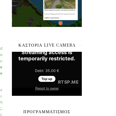
ΚΑΣΤΟΡΙΆ LIVE CAMERA
ed
να
ου
ν
ν
σω
υ.
ση
ς,
ΠΡΟΓΡΑΜΜΑΤΙΣΜΌΣ
ης