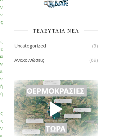
ών
ον
ς
ΤΕΛΕΥΤΑΙΑ ΝΕΑ
ας
Uncategorized
(3)
με
α
Ανακοινώσεις
(69)
ην
αι
ην
κή
κή
ης
ς
ων
αι