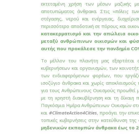
εκτεταμένη χρήση των μέσων μαζικής μ
αποτυπώματος άνθρακα. Στις «
πόλεις τω
στέγασης, νερού και ενέργειας, διαχείρ
περισσότερο αποδοτική σε πόρους και οικον
κατακερματισμό και την απώλεια οικ
μεταξύ ανθρώπινων οικισμών και φύ
αυτής που προκάλεσε την πανδημία CO
Το μέλλον του πλανήτη μας εξαρτάται α
κυβερνήσεων και οργανισμών, των κοινοτήτ
των ενδιαφερόμενων φορέων, που εργάζο
ισοζύγιο άνθρακα και χωρίς αποκλεισμού
για τους Ανθρώπινους Οικισμούς προωθεί 
με τη xρηστή διακυβέρνηση και τη δίκαιη
Παγκόσμια Ημέρα Ανθρώπινων Οικισμών στο
και
#ClimateAction4Cities
, προάγει την επι
τοπικές κυβερνήσεις στην κατεύθυνση της
μηδενικών εκπομπών άνθρακα έως το 2