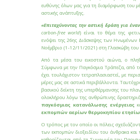
ευθύνης όλων μας για τη διαμόρφωση του μ
αστικής ανάπτυξης.
«Επιταχύνοντας την αστική δράση για έν
carbon-free world
)
είναι το θέμα της φετι
ενόψει της 26ης Διάσκεψης των Ηνωμένων Ε
Νοέμβριο (1-12/11/2021) στη Γλασκώβη του
Από τα μέσα του εικοστού αιώνα, ο πληθ
Σύμφωνα με την Παγκόσμια Τράπεζα, από τ
έχει τουλάχιστον τετραπλασιαστεί, με περ
μέρες μας σε αστικά περιβάλλοντα. Ταυτόχρ
βασικού δείκτη της υπερθέρμανσης του πλανή
ολοκλήρου λόγω της ανθρώπινης δραστηριότ
παγκόσμιας κατανάλωσης ενέργειας
κα
εκπομπών αερίων θερμοκηπίου ετησίω
Ο τρόπος με τον οποίο οι πόλεις σχεδιάζοντα
των εκπομπών διοξειδίου του άνθρακα και 
καθορίζονται από τη Συμφωνία του Παρισιού