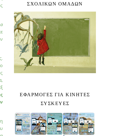
ΣΧΟΛΙΚΏΝ ΟΜΆΔΩΝ
ης
 a
κε
ον
ς.
μο
ις
α,
εξ
ΕΦΑΡΜΟΓΕΣ ΓΙΑ ΚΙΝΗΤΕΣ
ς
ν
ΣΥΣΚΕΥΕΣ
ση
ου
ρα