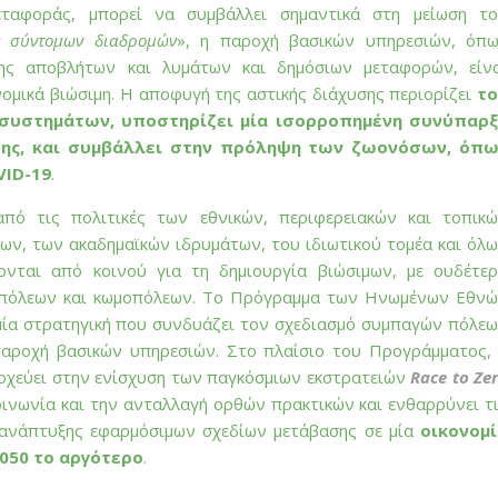
εταφοράς, μπορεί να συμβάλλει σημαντικά στη μείωση τ
ν σύντομων διαδρομών
», η παροχή βασικών υπηρεσιών, όπ
ισης αποβλήτων και λυμάτων και δημόσιων μεταφορών, είν
ομικά βιώσιμη. Η αποφυγή της αστικής διάχυσης περιορίζει
το
οσυστημάτων, υποστηρίζει μία ισορροπημένη συνύπαρξ
σης, και συμβάλλει στην πρόληψη των ζωονόσων, όπω
VID-19
.
πό τις πολιτικές των εθνικών, περιφερειακών και τοπικ
ων, των ακαδημαϊκών ιδρυμάτων, του ιδιωτικού τομέα και όλ
νται από κοινού για τη δημιουργία βιώσιμων, με ουδέτε
ς πόλεων και κωμοπόλεων. Το Πρόγραμμα των Ηνωμένων Εθν
μία στρατηγική που συνδυάζει τον σχεδιασμό συμπαγών πόλε
 παροχή βασικών υπηρεσιών. Στο πλαίσιο του Προγράμματος,
χεύει στην ενίσχυση των παγκόσμιων εκστρατειών
Race to Ze
κοινωνία και την ανταλλαγή ορθών πρακτικών και ενθαρρύνει τ
 ανάπτυξης εφαρμόσιμων σχεδίων μετάβασης σε μία
οικονομ
050 το αργότερο
.