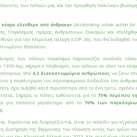
έλλοντος των πόλεών μας και την προώθηση πολιτικών βιώσιμ
αν κόσμο ελεύθερο από άνθρακα»
(
Accelerating urban action for
νής Παγκόσμιας Ημέρας Ανθρώπινων Οικισμών και επιλέχθη
θνών για την Κλιματική αλλαγή (COP-26), που θα διεξαχθεί τ
 Ηνωμένου Βασιλείου.
υσμός των πόλεων παγκόσμια παρουσιάζει ανοδικές τάσει
ο 1950 έως σήμερα ο πληθυσμός των πόλεων σε όλον τον κόσ
ισσότερους από
4,2 δισεκατομμύρια ανθρώπους
να ζουν στ
ονα, η συγκέντρωση του ατμοσφαιρικού διοξειδίου του άνθρακ
τη, έχει αυξηθεί κατά περισσότερο από το ένα τρίτο, σχεδόν 
ητας. Σήμερα, οι πόλεις ευθύνονται για το
75% περίπου τη
ι για ποσοστό μεγαλύτερο από το
70% των παγκόσμιω
ς
.
ι, δομούνται και διαχειρίζονται, είναι το «κλειδί» για τη μείω
τη διατήρηση της θέρμανσης του πλανήτη εντός των ορίων π
 για την Κλιματική Αλλαγή του 2015. Και αυτό είναι ιδιαίτε