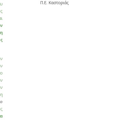
Π.Ε. Καστοριάς
ου
ως
αι
ν
η
ς
ών
ων
ρο
ών
ων
 η
ro
ις
ία