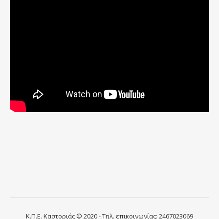
Κ.Π.Ε. Καστοριάς © 2020 - Τηλ. επικοινωνίας: 2467023069